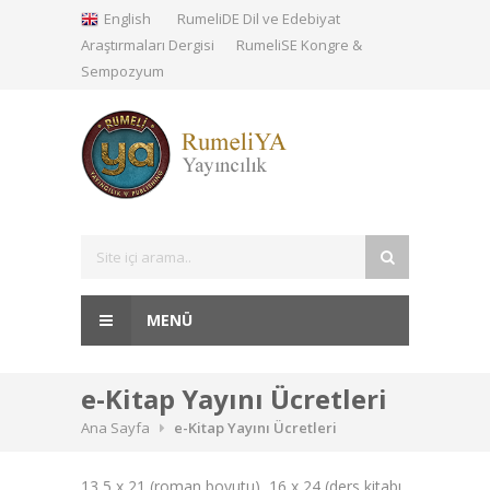
English
RumeliDE Dil ve Edebiyat
Araştırmaları Dergisi
RumeliSE Kongre &
Sempozyum
MENÜ
e-Kitap Yayını Ücretleri
Ana Sayfa
e-Kitap Yayını Ücretleri
13,5 x 21 (roman boyutu), 16 x 24 (ders kitabı