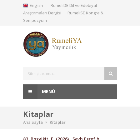
English
RumeliDE Dil ve Edebiyat
Araştırmaları Dergisi
RumeliSE Kongre &
Sempozyum
MENÜ
Kitaplar
Ana Sayfa
Kitaplar
83. Bozyiğit, E. (2026).
Şeyh Eşref b.