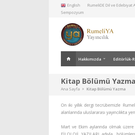
English
RumeliDE Dil ve Edebiyat A
Sempozyum
Hakkımızda
Editörlük-
Kitap Bölümü Yazm
Ana Sayfa
Kitap Bölümü Yazma
On iki yıllık dergi tecrübemizle Rumeli
alanlarında uluslararası yayıncılıkta yen
Mart ve Ekim aylarında olmak üzere yı
FİLOLOJİ YAZILARI
adıyla
, bölümlerd