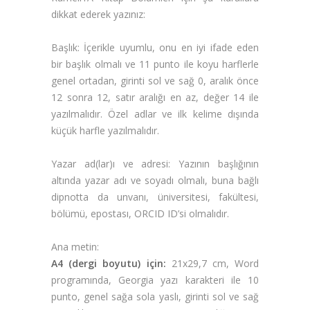
dikkat ederek yazınız:
Başlık:
İçerikle uyumlu, onu en iyi ifade eden
bir başlık olmalı ve 11 punto ile koyu harflerle
genel ortadan,
girinti
sol ve sağ 0,
aralık
önce
12 sonra 12,
satır aralığı
en az,
değer
14 ile
yazılmalıdır. Özel adlar ve ilk kelime dışında
küçük harfle yazılmalıdır.
Yazar ad(lar)ı ve adresi:
Yazının başlığının
altında yazar adı ve soyadı olmalı, buna bağlı
dipnotta da unvanı, üniversitesi, fakültesi,
bölümü, epostası, ORCID ID’si olmalıdır.
Ana metin:
A4 (dergi boyutu) için:
21x29,7 cm, Word
programında, Georgia yazı karakteri ile 10
punto, genel sağa sola yaslı, girinti sol ve sağ