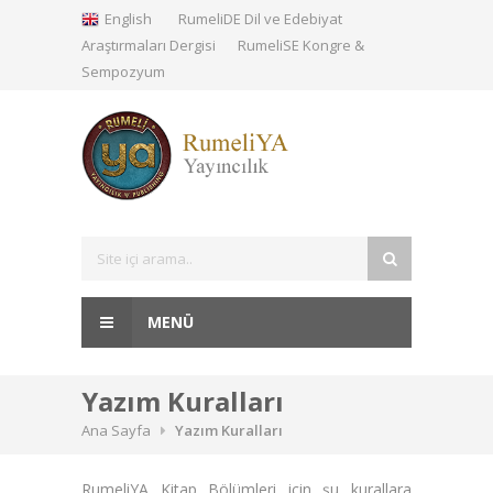
English
RumeliDE Dil ve Edebiyat
Araştırmaları Dergisi
RumeliSE Kongre &
Sempozyum
MENÜ
Yazım Kuralları
Ana Sayfa
Yazım Kuralları
RumeliYA Kitap Bölümleri için şu kurallara